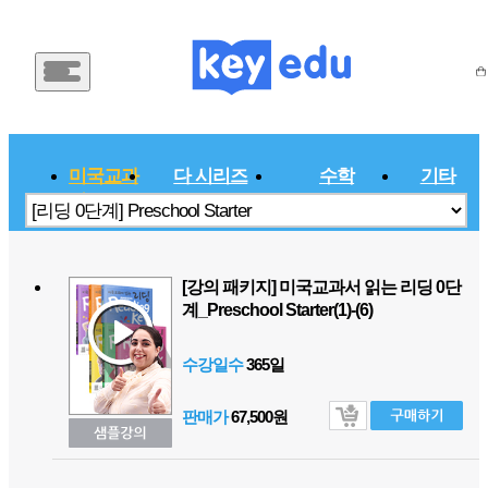
메
인
메
뉴
버
튼
미국교과
다 시리즈
수학
기타
서
[강의 패키지] 미국교과서 읽는 리딩 0단
계_Preschool Starter(1)-(6)
수강일수
365일
판매가
67,500원