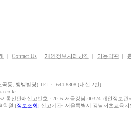
램
로
페
그
개
Contact Us
개인정보처리방침
이용약관
동, 뱅뱅빌딩) TEL : 1644-8808 (내선 2번)
a.co.kr
0262 통신판매신고번호 : 2016-서울강남-00324 개인정보
격학원 [
정보조회
] 신고기관: 서울특별시 강남서초교육