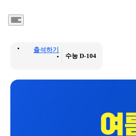
메
인
메
뉴
버
메
튼
출석하기
수능 D-
104
인
배
너