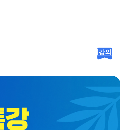
장
바
구
니
내강의실