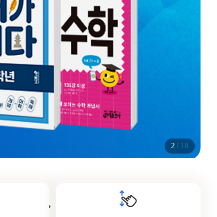
2
/
18