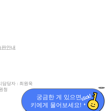
총판안내
관리담당자 : 최원욱
지원청
퀵
메
궁금한 게 있으면
뉴
닫
키에게 물어보세요!
기