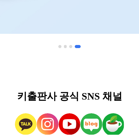
키출판사 공식 SNS 채널
카
인
유
네
네
카
스
튜
이
이
오
타
브
버
버
톡
그
블
카