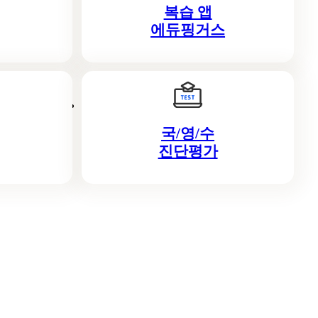
복습 앱
에듀핑거스
국/영/수
진단평가