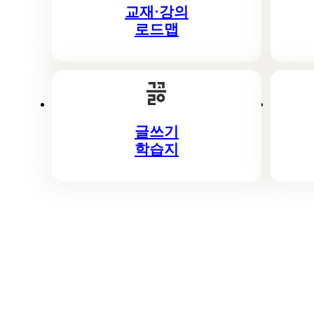
교재·강의
뉴
로드맵
글쓰기
학습지