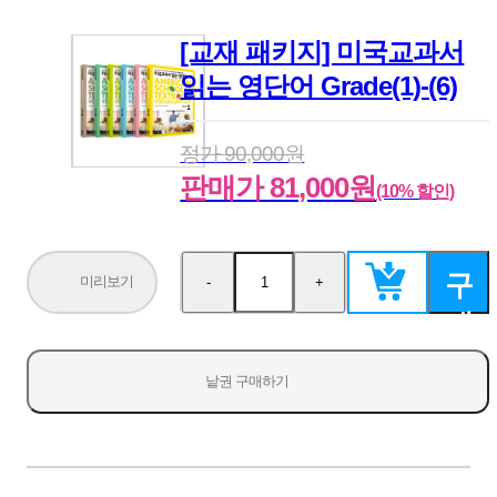
[교재 패키지] 미국교과서
읽는 영단어 Grade(1)-(6)
정가 90,000원
판매가 81,000원
(10% 할인)
구
미리보기
-
+
수
수
량
량
매
감
증
소
가
하
낱권 구매하기
기