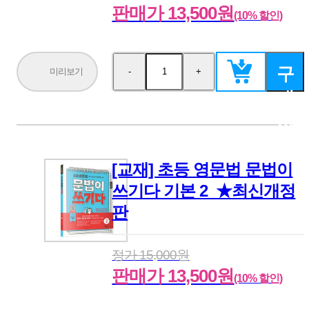
판매가 13,500원
(10% 할인)
구
미리보기
-
+
수
수
량
량
매
감
증
소
가
하
기
[교재] 초등 영문법 문법이
쓰기다 기본 2_★최신개정
판
정가 15,000원
판매가 13,500원
(10% 할인)