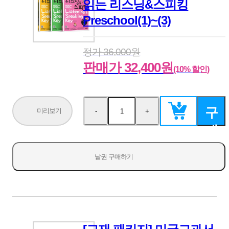
읽는 리스닝&스피킹
Preschool(1)~(3)
정가 36,000원
판매가 32,400원
(10% 할인)
구
미리보기
-
+
수
수
량
량
매
감
증
소
가
하
낱권 구매하기
기