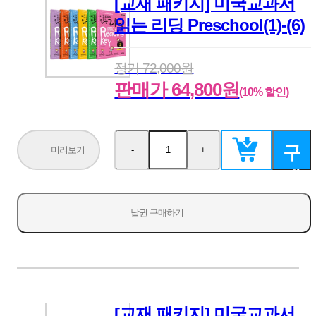
[교재 패키지] 미국교과서
읽는 리딩 Preschool(1)-(6)
정가 72,000원
판매가 64,800원
(10% 할인)
구
미리보기
-
+
수
수
량
량
매
감
증
소
가
하
낱권 구매하기
기
[교재 패키지] 미국교과서