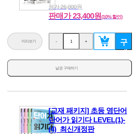
정가 26,000원
판매가 23,400원
(10% 할인)
구
미리보기
-
+
수
수
량
량
매
감
증
소
가
하
낱권 구매하기
기
[교재 패키지] 초등 영단어
단어가 읽기다 LEVEL(1)-
(4)_최신개정판