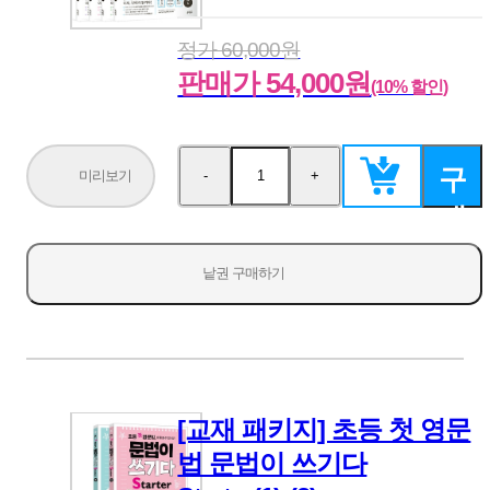
정가 60,000원
판매가 54,000원
(10% 할인)
구
미리보기
-
+
수
수
량
량
매
감
증
소
가
하
낱권 구매하기
기
[교재 패키지] 초등 첫 영문
법 문법이 쓰기다