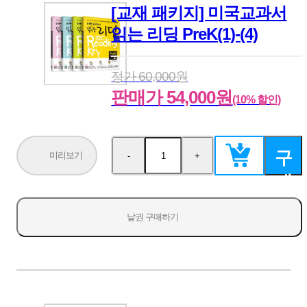
[교재 패키지] 미국교과서
읽는 리딩 PreK(1)-(4)
정가 60,000원
판매가 54,000원
(10% 할인)
구
미리보기
-
+
수
수
량
량
매
감
증
소
가
하
낱권 구매하기
기