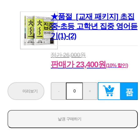
★품절_[교재 패키지] 초집
중-초등 고학년 집중 영어듣
기(1)-(2)
정가 26,000원
판매가 23,400원
(10% 할인)
품
미리보기
-
+
수
수
량
량
감
증
소
가
절
낱권 구매하기