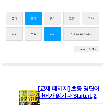
유아
초등
중학
고등
기타
국어
수학
영어
사회/과학/한국사
시리즈별 보기
[교재 패키지] 초등 영단어
단어가 읽기다 Starter1,2