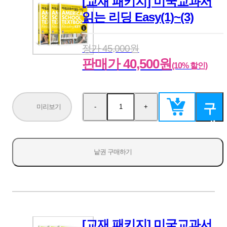
[교재 패키지] 미국교과서
읽는 리딩 Easy(1)~(3)
정가 45,000원
판매가 40,500원
(10% 할인)
구
미리보기
-
+
수
수
량
량
매
감
증
소
가
하
낱권 구매하기
기
[교재 패키지] 미국교과서