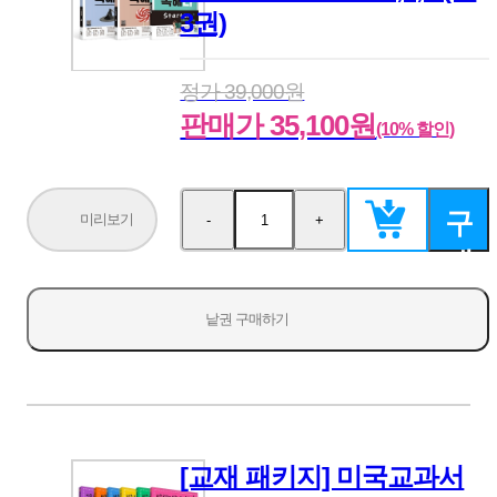
3권)
정가 39,000원
판매가 35,100원
(10% 할인)
구
미리보기
-
+
수
수
량
량
매
감
증
소
가
하
낱권 구매하기
기
[교재 패키지] 미국교과서