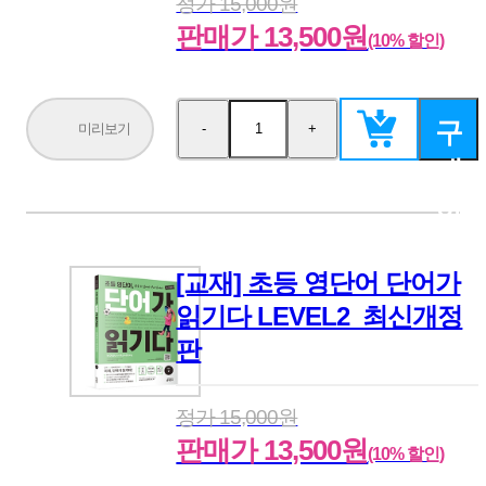
정가 15,000원
판매가 13,500원
(10% 할인)
구
미리보기
-
+
수
수
량
량
매
감
증
소
가
하
기
[교재] 초등 영단어 단어가
읽기다 LEVEL2_최신개정
판
정가 15,000원
판매가 13,500원
(10% 할인)