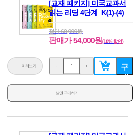
[교재 패키지] 미국교과서
읽는 리딩 4단계_K(1)-(4)
정가 60,000원
판매가 54,000원
(10% 할인)
구
미리보기
-
+
수
수
량
량
매
감
증
소
가
하
낱권 구매하기
기