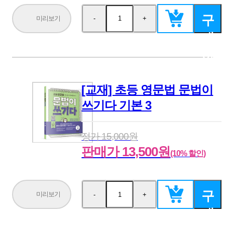
구
미리보기
-
+
수
수
량
량
매
감
증
소
가
하
기
[교재] 초등 영문법 문법이
쓰기다 기본 3
정가 15,000원
판매가 13,500원
(10% 할인)
구
미리보기
-
+
수
수
량
량
매
감
증
소
가