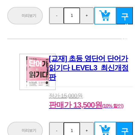
구
미리보기
-
+
수
수
량
량
매
감
증
소
가
하
기
[교재] 초등 영단어 단어가
읽기다 LEVEL3_최신개정
판
정가 15,000원
판매가 13,500원
(10% 할인)
구
미리보기
-
+
수
수