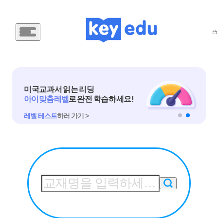
메
인
메
뉴
버
튼
미국교과서 읽는 리딩
아이 맞춤 레벨
로 완전 학습하세요!
레벨 테스트
하러 가기 >