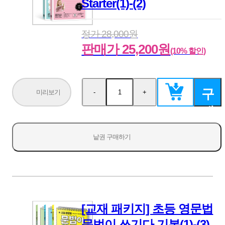
Starter(1)-(2)
정가 28,000원
판매가 25,200원
(10% 할인)
구
미리보기
-
+
수
수
량
량
매
감
증
소
가
하
낱권 구매하기
기
[교재 패키지] 초등 영문법
문법이 쓰기다 기본(1)-(3)