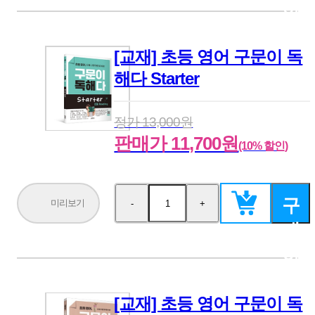
하
기
[교재] 초등 영어 구문이 독
해다 Starter
정가 13,000원
판매가 11,700원
(10% 할인)
구
미리보기
-
+
수
수
량
량
매
감
증
소
가
하
기
[교재] 초등 영어 구문이 독