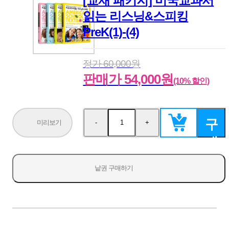
[교재 패키지] 미국교과서
읽는 리스닝&스피킹
PreK(1)-(4)
정가 60,000원
판매가 54,000원
(10% 할인)
구
미리보기
-
+
수
수
량
량
매
감
증
소
가
하
낱권 구매하기
기