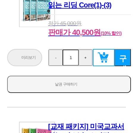
읽는 리딩 Core(1)-(3)
정가 45,000원
판매가 40,500원
(10% 할인)
구
미리보기
-
+
수
수
량
량
매
감
증
소
가
하
낱권 구매하기
기
[교재 패키지] 미국교과서