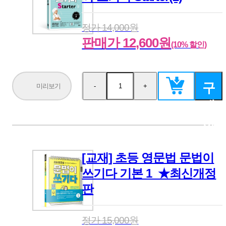
정가 14,000원
판매가 12,600원
(10% 할인)
구
미리보기
-
+
수
수
량
량
매
감
증
소
가
하
기
[교재] 초등 영문법 문법이
쓰기다 기본 1_★최신개정
판
정가 15,000원