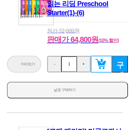
읽는 리딩 Preschool
Starter(1)-(6)
정가 72,000원
판매가 64,800원
(10% 할인)
구
미리보기
-
+
수
수
량
량
매
감
증
소
가
하
낱권 구매하기
기