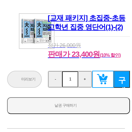
[교재 패키지] 초집중-초등
고학년 집중 영단어(1)-(2)
정가 26,000원
판매가 23,400원
(10% 할인)
구
미리보기
-
+
수
수
량
량
매
감
증
소
가
하
낱권 구매하기
기