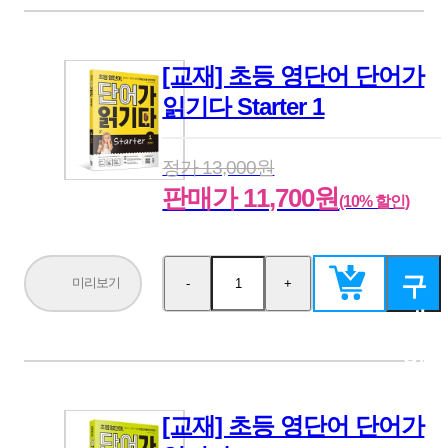
[교재] 초등 영단어 단어가
읽기다 Starter 1
정가 13,000원
판매가 11,700원
(10% 할인)
구
미리보기
-
+
수
수
량
량
매
감
증
소
가
하
기
[교재] 초등 영단어 단어가