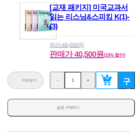
[교재 패키지] 미국교과서
읽는 리스닝&스피킹 K(1)-
(3)
정가 45,000원
판매가 40,500원
(10% 할인)
구
미리보기
-
+
수
수
량
량
매
감
증
소
가
하
낱권 구매하기
기