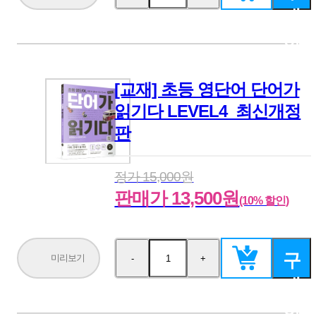
량
량
매
감
증
소
가
하
기
[교재] 초등 영단어 단어가
읽기다 LEVEL4_최신개정
판
정가 15,000원
판매가 13,500원
(10% 할인)
구
미리보기
-
+
수
수
량
량
매
감
증
소
가
하