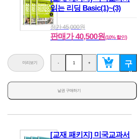
읽는 리딩 Basic(1)~(3)
정가 45,000원
판매가 40,500원
(10% 할인)
구
미리보기
-
+
수
수
량
량
매
감
증
소
가
하
낱권 구매하기
기
[교재 패키지] 미국교과서