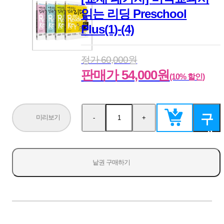
읽는 리딩 Preschool
Plus(1)-(4)
정가 60,000원
판매가 54,000원
(10% 할인)
구
미리보기
-
+
수
수
량
량
매
감
증
소
가
하
낱권 구매하기
기