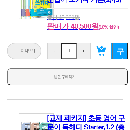
정가 45,000원
판매가 40,500원
(10% 할인)
구
미리보기
-
+
수
수
량
량
매
감
증
소
가
하
낱권 구매하기
기
[교재 패키지] 초등 영어 구
문이 독해다 Starter,1,2 (총