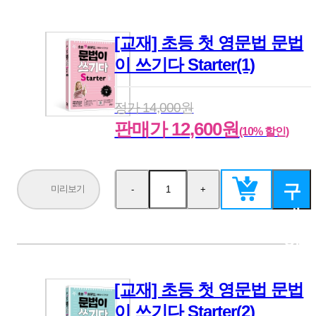
기
[교재] 초등 첫 영문법 문법
이 쓰기다 Starter(1)
정가 14,000원
판매가 12,600원
(10% 할인)
구
미리보기
-
+
수
수
량
량
매
감
증
소
가
하
기
[교재] 초등 첫 영문법 문법
이 쓰기다 Starter(2)