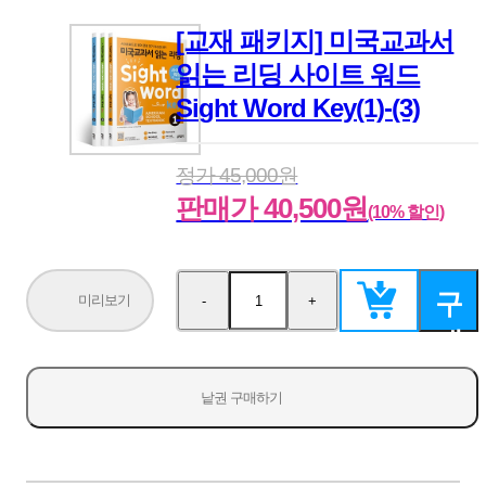
[교재 패키지] 미국교과서
읽는 리딩 사이트 워드
Sight Word Key(1)-(3)
정가 45,000원
판매가 40,500원
(10% 할인)
구
미리보기
-
+
수
수
량
량
매
감
증
소
가
하
낱권 구매하기
기