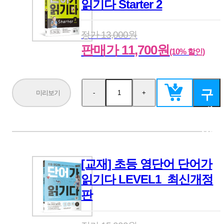
읽기다 Starter 2
정가 13,000원
판매가 11,700원
(10% 할인)
구
미리보기
-
+
수
수
량
량
매
감
증
소
가
하
기
[교재] 초등 영단어 단어가
읽기다 LEVEL1_최신개정
판