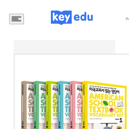
메
인
메
뉴
버
튼