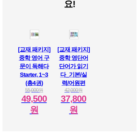
요!
[교재 패키지]
[교재 패키지]
중학 영어 구
중학 영단어
문이 독해다
단어가 읽기
Starter, 1~3
다_기본/실
(총4권)
력/어원편
55,000원
42,000원
49,500
37,800
원
원