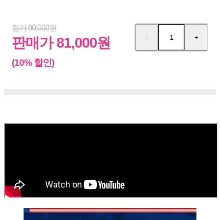
정가 90,000원
-
+
수
수
판매가 81,000원
량
량
감
증
(10% 할인)
소
가
책
소
개