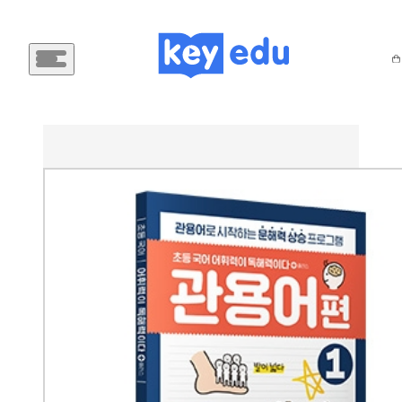
메
인
메
뉴
버
튼