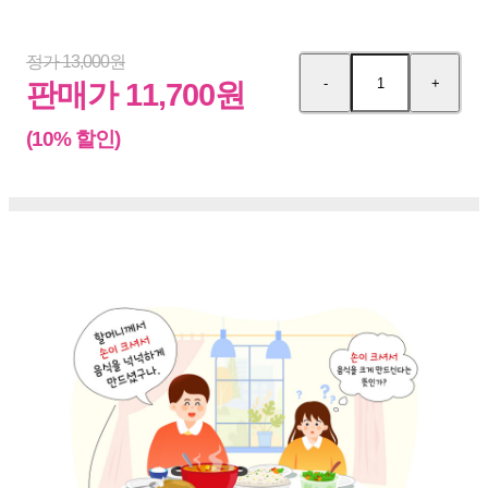
정가 13,000원
-
+
수
수
판매가 11,700원
량
량
감
증
(10% 할인)
소
가
책
소
개